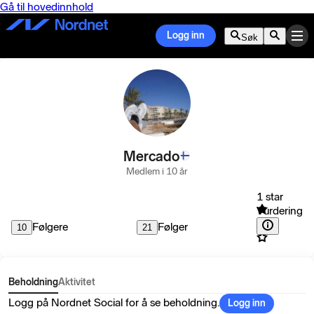
Gå til hovedinnhold
Logg inn
Søk
Mercado
Medlem i 10 år
1 star
Vurdering
Følgere
Følger
10
21
Beholdning
Aktivitet
Logg på Nordnet Social for å se beholdning.
Logg inn