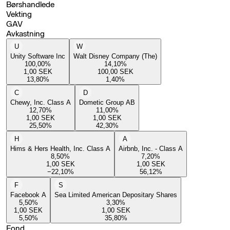
Børshandlede
Vekting
GAV
Avkastning
U
W
Unity Software Inc
Walt Disney Company (The)
100,00
%
14,10
%
1,00
SEK
100,00
SEK
13,80
%
1,40
%
C
D
Chewy, Inc. Class A
Dometic Group AB
12,70
%
11,00
%
1,00
SEK
1,00
SEK
25,50
%
42,30
%
H
A
Hims & Hers Health, Inc. Class A
Airbnb, Inc. - Class A
8,50
%
7,20
%
1,00
SEK
1,00
SEK
−22,10
%
56,12
%
F
S
Facebook A
Sea Limited American Depositary Shares
5,50
%
3,30
%
1,00
SEK
1,00
SEK
5,50
%
35,80
%
Fond