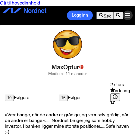
Gå til hovedinnhold
Logg inn
Søk
MaxOptur
Medlem i 11 måneder
2 stars
Vurdering
Følgere
Følger
10
16
»Vær bange, når de andre er grådige, og vær selv grådig, når
de andre er bange.«..... Nordnet bruger jeg som hobby
investor. I banken ligger mine største positioner..... Safe haven
:-)