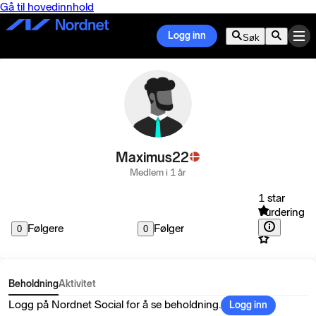
Gå til hovedinnhold
Logg inn
Søk
Maximus22
Medlem i 1 år
1 star
Vurdering
Følgere
Følger
0
0
Beholdning
Aktivitet
Logg på Nordnet Social for å se beholdning.
Logg inn