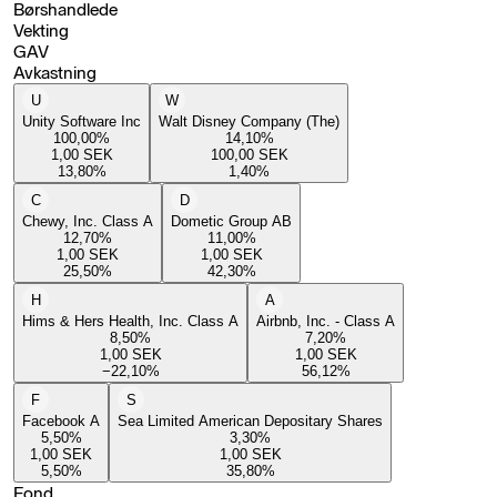
Børshandlede
Vekting
GAV
Avkastning
U
W
Unity Software Inc
Walt Disney Company (The)
100,00
%
14,10
%
1,00
SEK
100,00
SEK
13,80
%
1,40
%
C
D
Chewy, Inc. Class A
Dometic Group AB
12,70
%
11,00
%
1,00
SEK
1,00
SEK
25,50
%
42,30
%
H
A
Hims & Hers Health, Inc. Class A
Airbnb, Inc. - Class A
8,50
%
7,20
%
1,00
SEK
1,00
SEK
−22,10
%
56,12
%
F
S
Facebook A
Sea Limited American Depositary Shares
5,50
%
3,30
%
1,00
SEK
1,00
SEK
5,50
%
35,80
%
Fond