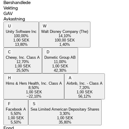
Børshandlede
Vekting
GAV
Avkastning
U
W
Unity Software Inc
Walt Disney Company (The)
100,00
%
14,10
%
1,00
SEK
100,00
SEK
13,80
%
1,40
%
C
D
Chewy, Inc. Class A
Dometic Group AB
12,70
%
11,00
%
1,00
SEK
1,00
SEK
25,50
%
42,30
%
H
A
Hims & Hers Health, Inc. Class A
Airbnb, Inc. - Class A
8,50
%
7,20
%
1,00
SEK
1,00
SEK
−22,10
%
56,12
%
F
S
Facebook A
Sea Limited American Depositary Shares
5,50
%
3,30
%
1,00
SEK
1,00
SEK
5,50
%
35,80
%
Fond