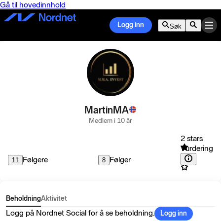
Gå til hovedinnhold
Logg inn
Søk
MartinMA
Medlem i 10 år
2 stars
Vurdering
Følgere
Følger
11
8
Beholdning
Aktivitet
Logg på Nordnet Social for å se beholdning.
Logg inn