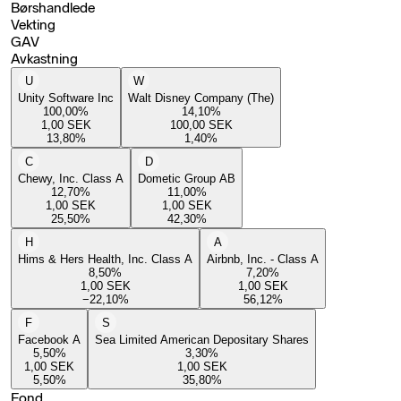
Børshandlede
Vekting
GAV
Avkastning
U
W
Unity Software Inc
Walt Disney Company (The)
100,00
%
14,10
%
1,00
SEK
100,00
SEK
13,80
%
1,40
%
C
D
Chewy, Inc. Class A
Dometic Group AB
12,70
%
11,00
%
1,00
SEK
1,00
SEK
25,50
%
42,30
%
H
A
Hims & Hers Health, Inc. Class A
Airbnb, Inc. - Class A
8,50
%
7,20
%
1,00
SEK
1,00
SEK
−22,10
%
56,12
%
F
S
Facebook A
Sea Limited American Depositary Shares
5,50
%
3,30
%
1,00
SEK
1,00
SEK
5,50
%
35,80
%
Fond