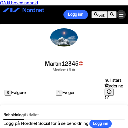
Gå til hovedinnhold
Logg inn
Søk
Martin12345
Medlem i 9 år
null stars
Vurdering
Følgere
Følger
8
1
Beholdning
Aktivitet
Logg på Nordnet Social for å se beholdning.
Logg inn