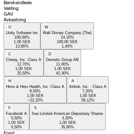
Børshandlede
Vekting
GAV
Avkastning
U
W
Unity Software Inc
Walt Disney Company (The)
100,00
%
14,10
%
1,00
SEK
100,00
SEK
13,80
%
1,40
%
C
D
Chewy, Inc. Class A
Dometic Group AB
12,70
%
11,00
%
1,00
SEK
1,00
SEK
25,50
%
42,30
%
H
A
Hims & Hers Health, Inc. Class A
Airbnb, Inc. - Class A
8,50
%
7,20
%
1,00
SEK
1,00
SEK
−22,10
%
56,12
%
F
S
Facebook A
Sea Limited American Depositary Shares
5,50
%
3,30
%
1,00
SEK
1,00
SEK
5,50
%
35,80
%
Fond