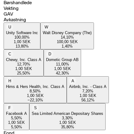
Børshandlede
Vekting
GAV
Avkastning
U
W
Unity Software Inc
Walt Disney Company (The)
100,00
%
14,10
%
1,00
SEK
100,00
SEK
13,80
%
1,40
%
C
D
Chewy, Inc. Class A
Dometic Group AB
12,70
%
11,00
%
1,00
SEK
1,00
SEK
25,50
%
42,30
%
H
A
Hims & Hers Health, Inc. Class A
Airbnb, Inc. - Class A
8,50
%
7,20
%
1,00
SEK
1,00
SEK
−22,10
%
56,12
%
F
S
Facebook A
Sea Limited American Depositary Shares
5,50
%
3,30
%
1,00
SEK
1,00
SEK
5,50
%
35,80
%
Fond