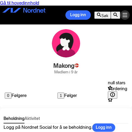
Gå til hovedinnhold
Logg inn
Søk
Makong
Medlem i 9 år
null stars
Vurdering
Følgere
Følger
0
1
Beholdning
Aktivitet
Logg på Nordnet Social for å se beholdning.
Logg inn