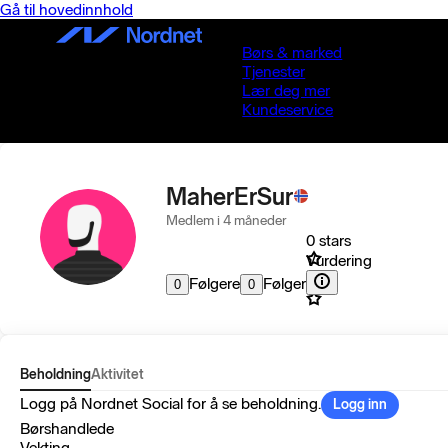
Gå til hovedinnhold
Børs & marked
Tjenester
Lær deg mer
Kundeservice
MaherErSur
Medlem i 4 måneder
0 stars
Vurdering
Følgere
Følger
0
0
Beholdning
Aktivitet
Logg på Nordnet Social for å se beholdning.
Logg inn
Børshandlede
Vekting