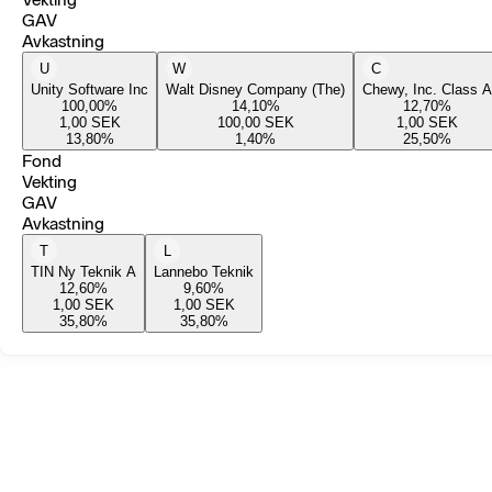
GAV
Avkastning
U
W
C
Unity Software Inc
Walt Disney Company (The)
Chewy, Inc. Class A
100,00
%
14,10
%
12,70
%
1,00
SEK
100,00
SEK
1,00
SEK
13,80
%
1,40
%
25,50
%
Fond
Vekting
GAV
Avkastning
T
L
TIN Ny Teknik A
Lannebo Teknik
12,60
%
9,60
%
1,00
SEK
1,00
SEK
35,80
%
35,80
%