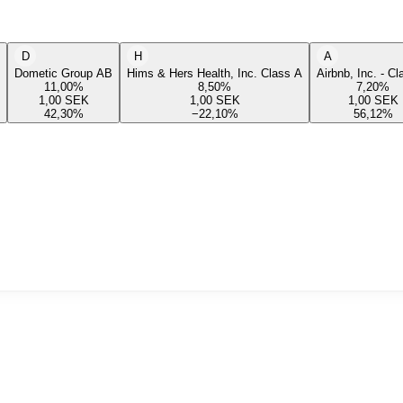
D
H
A
Dometic Group AB
Hims & Hers Health, Inc. Class A
Airbnb, Inc. - C
11,00
%
8,50
%
7,20
%
1,00
SEK
1,00
SEK
1,00
SEK
42,30
%
−22,10
%
56,12
%