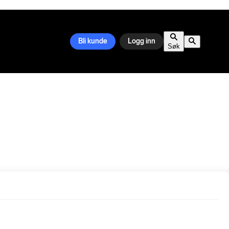
Bli kunde
Logg inn
Søk