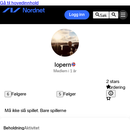
Gå til hovedinnhold
Logg inn
Søk
lopern
Medlem i 1 år
2 stars
Vurdering
Følgere
Følger
6
5
Må ikke slå spillet. Bare spillerne
Beholdning
Aktivitet