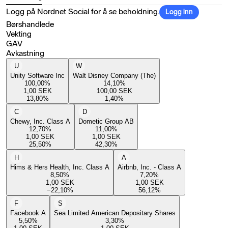
Logg på Nordnet Social for å se beholdning.
Logg inn
Børshandlede
Vekting
GAV
Avkastning
U
W
Unity Software Inc
Walt Disney Company (The)
100,00
%
14,10
%
1,00
SEK
100,00
SEK
13,80
%
1,40
%
C
D
Chewy, Inc. Class A
Dometic Group AB
12,70
%
11,00
%
1,00
SEK
1,00
SEK
25,50
%
42,30
%
H
A
Hims & Hers Health, Inc. Class A
Airbnb, Inc. - Class A
8,50
%
7,20
%
1,00
SEK
1,00
SEK
−22,10
%
56,12
%
F
S
Facebook A
Sea Limited American Depositary Shares
5,50
%
3,30
%