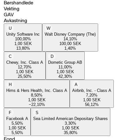
Børshandlede
Vekting
GAV
Avkastning
U
W
Unity Software Inc
Walt Disney Company (The)
100,00
%
14,10
%
1,00
SEK
100,00
SEK
13,80
%
1,40
%
C
D
Chewy, Inc. Class A
Dometic Group AB
12,70
%
11,00
%
1,00
SEK
1,00
SEK
25,50
%
42,30
%
H
A
Hims & Hers Health, Inc. Class A
Airbnb, Inc. - Class A
8,50
%
7,20
%
1,00
SEK
1,00
SEK
−22,10
%
56,12
%
F
S
Facebook A
Sea Limited American Depositary Shares
5,50
%
3,30
%
1,00
SEK
1,00
SEK
5,50
%
35,80
%
Fond