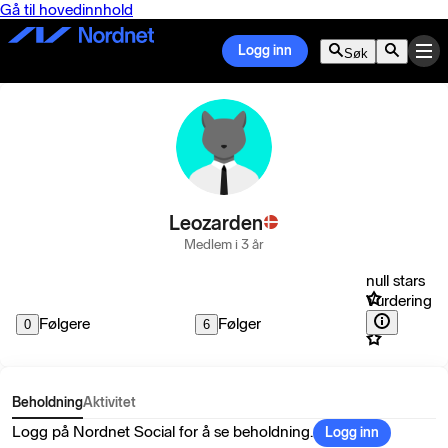
Gå til hovedinnhold
Logg inn
Søk
Leozarden
Medlem i 3 år
null stars
Vurdering
Følgere
Følger
0
6
Beholdning
Aktivitet
Logg på Nordnet Social for å se beholdning.
Logg inn