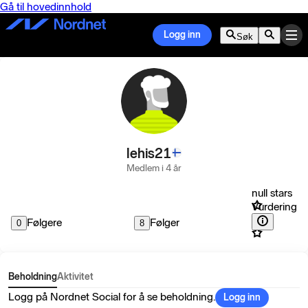
Gå til hovedinnhold
Logg inn
Søk
lehis21
Medlem i 4 år
null stars
Vurdering
Følgere
Følger
0
8
Beholdning
Aktivitet
Logg på Nordnet Social for å se beholdning.
Logg inn