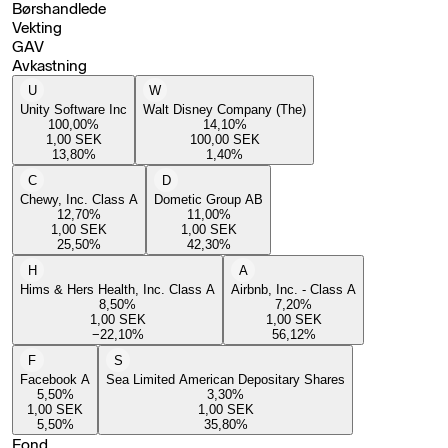
Børshandlede
Vekting
GAV
Avkastning
U
W
Unity Software Inc
Walt Disney Company (The)
100,00
%
14,10
%
1,00
SEK
100,00
SEK
13,80
%
1,40
%
C
D
Chewy, Inc. Class A
Dometic Group AB
12,70
%
11,00
%
1,00
SEK
1,00
SEK
25,50
%
42,30
%
H
A
Hims & Hers Health, Inc. Class A
Airbnb, Inc. - Class A
8,50
%
7,20
%
1,00
SEK
1,00
SEK
−22,10
%
56,12
%
F
S
Facebook A
Sea Limited American Depositary Shares
5,50
%
3,30
%
1,00
SEK
1,00
SEK
5,50
%
35,80
%
Fond