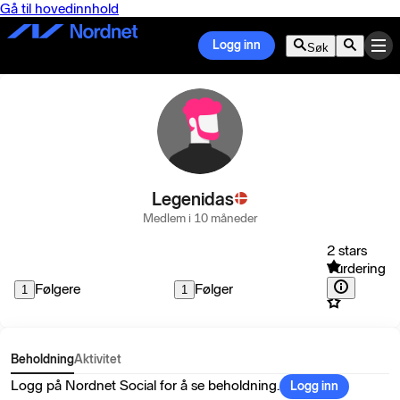
Gå til hovedinnhold
Logg inn
Søk
Legenidas
Medlem i 10 måneder
2 stars
Vurdering
Følgere
Følger
1
1
Beholdning
Aktivitet
Logg på Nordnet Social for å se beholdning.
Logg inn