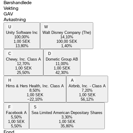
Børshandlede
Vekting
GAV
Avkastning
U
W
Unity Software Inc
Walt Disney Company (The)
100,00
%
14,10
%
1,00
SEK
100,00
SEK
13,80
%
1,40
%
C
D
Chewy, Inc. Class A
Dometic Group AB
12,70
%
11,00
%
1,00
SEK
1,00
SEK
25,50
%
42,30
%
H
A
Hims & Hers Health, Inc. Class A
Airbnb, Inc. - Class A
8,50
%
7,20
%
1,00
SEK
1,00
SEK
−22,10
%
56,12
%
F
S
Facebook A
Sea Limited American Depositary Shares
5,50
%
3,30
%
1,00
SEK
1,00
SEK
5,50
%
35,80
%
Fond