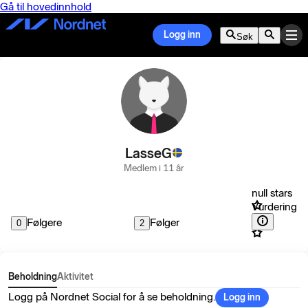
Gå til hovedinnhold
Logg inn
Søk
LasseG
Medlem i 11 år
null stars
Vurdering
Følgere
Følger
0
2
Beholdning
Aktivitet
Logg på Nordnet Social for å se beholdning.
Logg inn