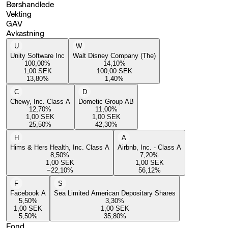
Børshandlede
Vekting
GAV
Avkastning
U
W
Unity Software Inc
Walt Disney Company (The)
100,00
%
14,10
%
1,00
SEK
100,00
SEK
13,80
%
1,40
%
C
D
Chewy, Inc. Class A
Dometic Group AB
12,70
%
11,00
%
1,00
SEK
1,00
SEK
25,50
%
42,30
%
H
A
Hims & Hers Health, Inc. Class A
Airbnb, Inc. - Class A
8,50
%
7,20
%
1,00
SEK
1,00
SEK
−22,10
%
56,12
%
F
S
Facebook A
Sea Limited American Depositary Shares
5,50
%
3,30
%
1,00
SEK
1,00
SEK
5,50
%
35,80
%
Fond