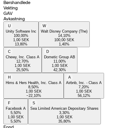
Børshandlede
Vekting
GAV
Avkastning
U
W
Unity Software Inc
Walt Disney Company (The)
100,00
%
14,10
%
1,00
SEK
100,00
SEK
13,80
%
1,40
%
C
D
Chewy, Inc. Class A
Dometic Group AB
12,70
%
11,00
%
1,00
SEK
1,00
SEK
25,50
%
42,30
%
H
A
Hims & Hers Health, Inc. Class A
Airbnb, Inc. - Class A
8,50
%
7,20
%
1,00
SEK
1,00
SEK
−22,10
%
56,12
%
F
S
Facebook A
Sea Limited American Depositary Shares
5,50
%
3,30
%
1,00
SEK
1,00
SEK
5,50
%
35,80
%
Fond