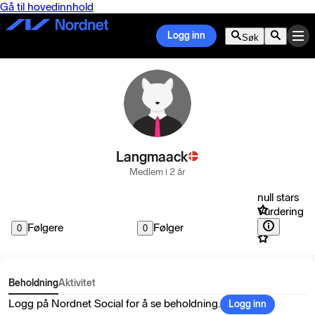
Gå til hovedinnhold
Logg inn
Søk
Langmaack
Medlem i 2 år
null stars
Vurdering
Følgere
Følger
0
0
Beholdning
Aktivitet
Logg på Nordnet Social for å se beholdning.
Logg inn