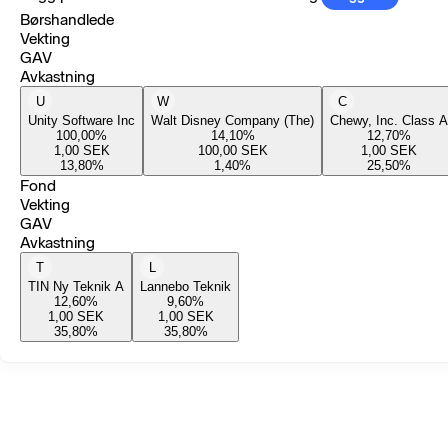
Børshandlede
Vekting
GAV
Avkastning
U
W
C
Unity Software Inc
Walt Disney Company (The)
Chewy, Inc. Class A
100,00
%
14,10
%
12,70
%
1,00
SEK
100,00
SEK
1,00
SEK
13,80
%
1,40
%
25,50
%
Fond
Vekting
GAV
Avkastning
T
L
TIN Ny Teknik A
Lannebo Teknik
12,60
%
9,60
%
1,00
SEK
1,00
SEK
35,80
%
35,80
%