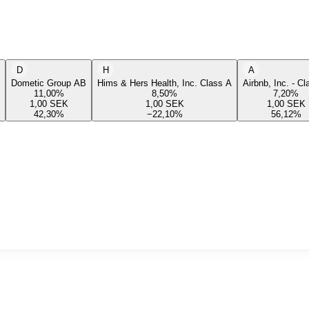
D
H
A
Dometic Group AB
Hims & Hers Health, Inc. Class A
Airbnb, Inc. - C
11,00
%
8,50
%
7,20
%
1,00
SEK
1,00
SEK
1,00
SEK
42,30
%
−22,10
%
56,12
%