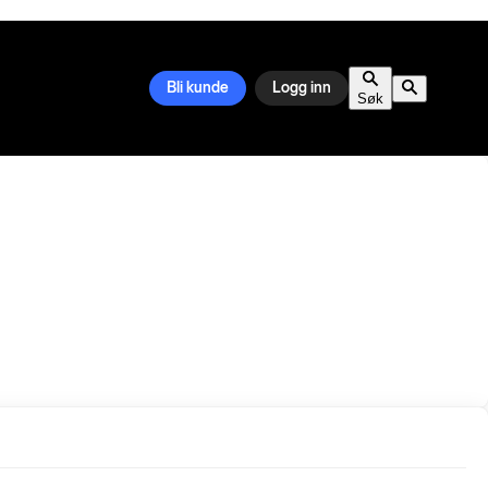
Bli kunde
Logg inn
Søk