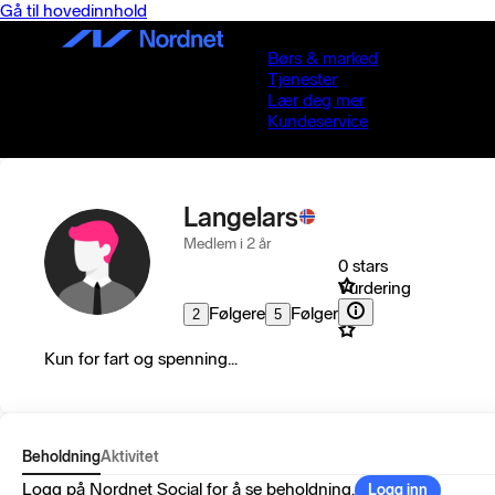
Gå til hovedinnhold
Børs & marked
Tjenester
Lær deg mer
Kundeservice
Langelars
Medlem i 2 år
0 stars
Vurdering
Følgere
Følger
2
5
Kun for fart og spenning...
Beholdning
Aktivitet
Logg på Nordnet Social for å se beholdning.
Logg inn