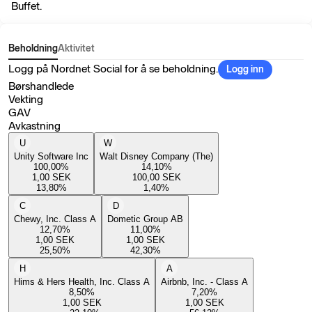
Buffet.
Beholdning
Aktivitet
Logg på Nordnet Social for å se beholdning.
Logg inn
Børshandlede
Vekting
GAV
Avkastning
U
W
Unity Software Inc
Walt Disney Company (The)
100,00
%
14,10
%
1,00
SEK
100,00
SEK
13,80
%
1,40
%
C
D
Chewy, Inc. Class A
Dometic Group AB
12,70
%
11,00
%
1,00
SEK
1,00
SEK
25,50
%
42,30
%
H
A
Hims & Hers Health, Inc. Class A
Airbnb, Inc. - Class A
8,50
%
7,20
%
1,00
SEK
1,00
SEK