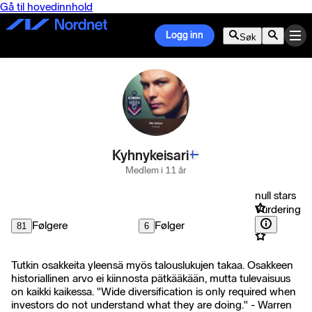
Gå til hovedinnhold
Logg inn
Søk
Kyhnykeisari
Medlem i 11 år
null stars
Vurdering
Følgere
Følger
81
6
Tutkin osakkeita yleensä myös talouslukujen takaa. Osakkeen
historiallinen arvo ei kiinnosta pätkääkään, mutta tulevaisuus
on kaikki kaikessa. "Wide diversification is only required when
investors do not understand what they are doing." - Warren