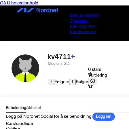
Gå til hovedinnhold
Børs & marked
Tjenester
Lær deg mer
Kundeservice
kv4711
Medlem i 2 år
0 stars
Vurdering
Følgere
Følger
1
1
Beholdning
Aktivitet
Logg på Nordnet Social for å se beholdning.
Logg inn
Børshandlede
Vekting