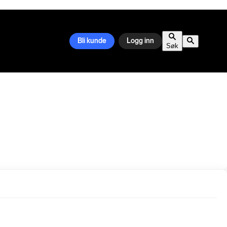
Bli kunde
Logg inn
Søk