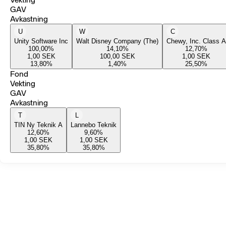
GAV
Avkastning
U
W
C
Unity Software Inc
Walt Disney Company (The)
Chewy, Inc. Class A
100,00
%
14,10
%
12,70
%
1,00
SEK
100,00
SEK
1,00
SEK
13,80
%
1,40
%
25,50
%
Fond
Vekting
GAV
Avkastning
T
L
TIN Ny Teknik A
Lannebo Teknik
12,60
%
9,60
%
1,00
SEK
1,00
SEK
35,80
%
35,80
%