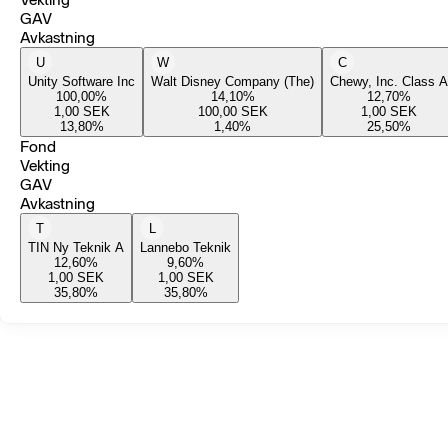
GAV
Avkastning
U
W
C
Unity Software Inc
Walt Disney Company (The)
Chewy, Inc. Class A
100,00
%
14,10
%
12,70
%
1,00
SEK
100,00
SEK
1,00
SEK
13,80
%
1,40
%
25,50
%
Fond
Vekting
GAV
Avkastning
T
L
TIN Ny Teknik A
Lannebo Teknik
12,60
%
9,60
%
1,00
SEK
1,00
SEK
35,80
%
35,80
%