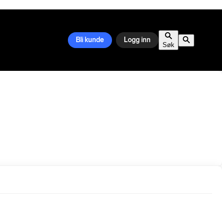
Bli kunde
Logg inn
Søk