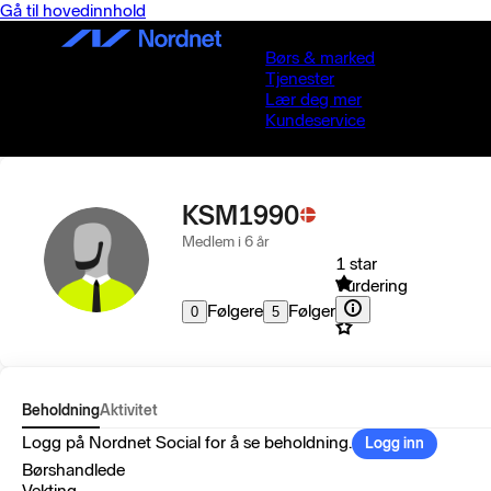
Gå til hovedinnhold
Børs & marked
Tjenester
Lær deg mer
Kundeservice
KSM1990
Medlem i 6 år
1 star
Vurdering
Følgere
Følger
0
5
Beholdning
Aktivitet
Logg på Nordnet Social for å se beholdning.
Logg inn
Børshandlede
Vekting