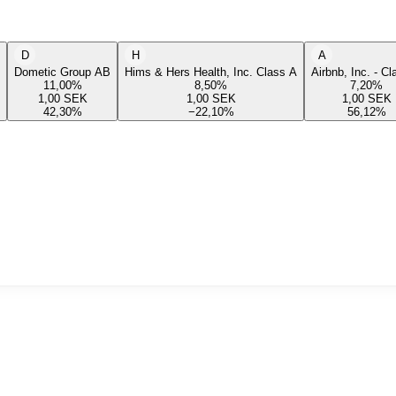
D
H
A
Dometic Group AB
Hims & Hers Health, Inc. Class A
Airbnb, Inc. - C
11,00
%
8,50
%
7,20
%
1,00
SEK
1,00
SEK
1,00
SEK
42,30
%
−22,10
%
56,12
%