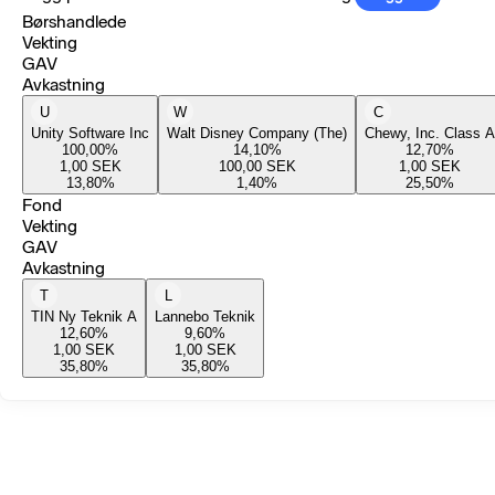
Børshandlede
Vekting
GAV
Avkastning
U
W
C
Unity Software Inc
Walt Disney Company (The)
Chewy, Inc. Class A
100,00
%
14,10
%
12,70
%
1,00
SEK
100,00
SEK
1,00
SEK
13,80
%
1,40
%
25,50
%
Fond
Vekting
GAV
Avkastning
T
L
TIN Ny Teknik A
Lannebo Teknik
12,60
%
9,60
%
1,00
SEK
1,00
SEK
35,80
%
35,80
%