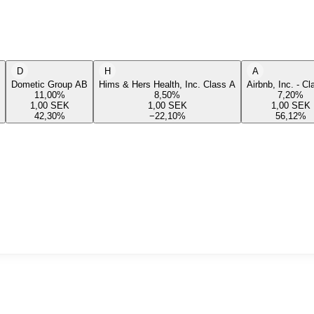
D
H
A
Dometic Group AB
Hims & Hers Health, Inc. Class A
Airbnb, Inc. - C
11,00
%
8,50
%
7,20
%
1,00
SEK
1,00
SEK
1,00
SEK
42,30
%
−22,10
%
56,12
%