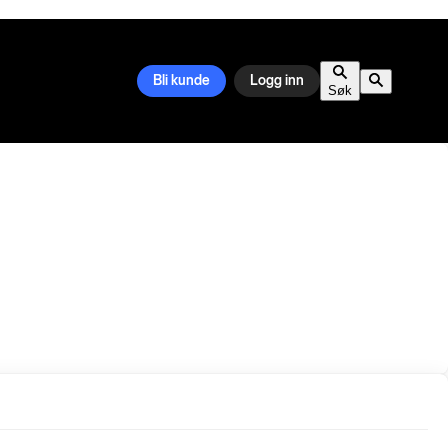
Bli kunde
Logg inn
Søk