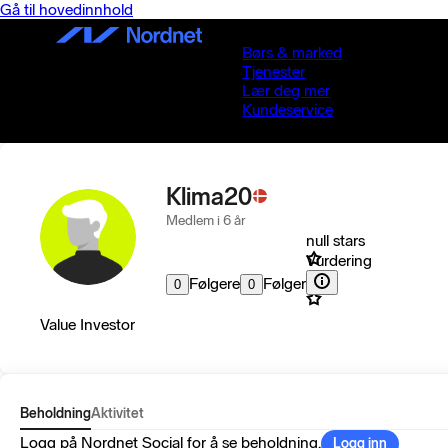
Gå til hovedinnhold
Børs & marked
Tjenester
Lær deg mer
Kundeservice
Klima20
Medlem i 6 år
null stars
Vurdering
Følgere
Følger
0
0
Value Investor
Beholdning
Aktivitet
Logg på Nordnet Social for å se beholdning.
Logg inn