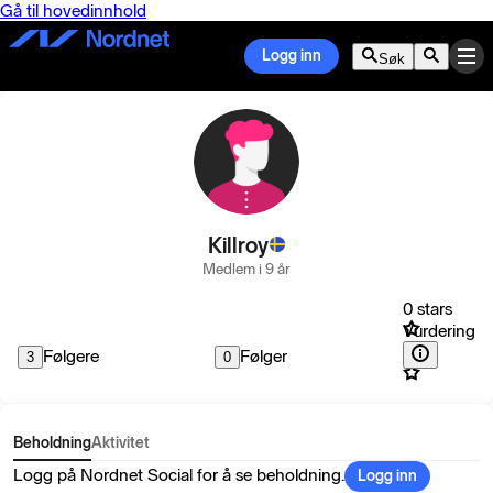
Gå til hovedinnhold
Logg inn
Søk
Killroy
Medlem i 9 år
0 stars
Vurdering
Følgere
Følger
3
0
Beholdning
Aktivitet
Logg på Nordnet Social for å se beholdning.
Logg inn