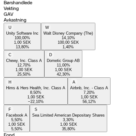
Børshandlede
Vekting
GAV
Avkastning
U
W
Unity Software Inc
Walt Disney Company (The)
100,00
%
14,10
%
1,00
SEK
100,00
SEK
13,80
%
1,40
%
C
D
Chewy, Inc. Class A
Dometic Group AB
12,70
%
11,00
%
1,00
SEK
1,00
SEK
25,50
%
42,30
%
H
A
Hims & Hers Health, Inc. Class A
Airbnb, Inc. - Class A
8,50
%
7,20
%
1,00
SEK
1,00
SEK
−22,10
%
56,12
%
F
S
Facebook A
Sea Limited American Depositary Shares
5,50
%
3,30
%
1,00
SEK
1,00
SEK
5,50
%
35,80
%
Fond