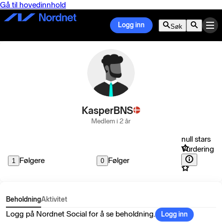
Gå til hovedinnhold
Logg inn
Søk
KasperBNS
Medlem i 2 år
null stars
Vurdering
Følgere
Følger
1
0
Beholdning
Aktivitet
Logg på Nordnet Social for å se beholdning.
Logg inn