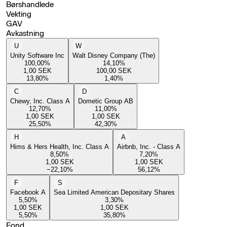
Børshandlede
Vekting
GAV
Avkastning
U
W
Unity Software Inc
Walt Disney Company (The)
100,00
%
14,10
%
1,00
SEK
100,00
SEK
13,80
%
1,40
%
C
D
Chewy, Inc. Class A
Dometic Group AB
12,70
%
11,00
%
1,00
SEK
1,00
SEK
25,50
%
42,30
%
H
A
Hims & Hers Health, Inc. Class A
Airbnb, Inc. - Class A
8,50
%
7,20
%
1,00
SEK
1,00
SEK
−22,10
%
56,12
%
F
S
Facebook A
Sea Limited American Depositary Shares
5,50
%
3,30
%
1,00
SEK
1,00
SEK
5,50
%
35,80
%
Fond