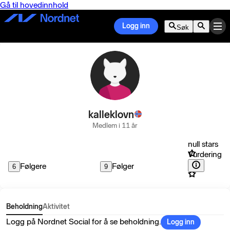
Gå til hovedinnhold
Logg inn
Søk
kalleklovn
Medlem i 11 år
null stars
Vurdering
Følgere
Følger
6
9
Beholdning
Aktivitet
Logg på Nordnet Social for å se beholdning.
Logg inn