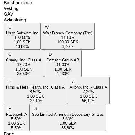
Børshandlede
Vekting
GAV
Avkastning
U
W
Unity Software Inc
Walt Disney Company (The)
100,00
%
14,10
%
1,00
SEK
100,00
SEK
13,80
%
1,40
%
C
D
Chewy, Inc. Class A
Dometic Group AB
12,70
%
11,00
%
1,00
SEK
1,00
SEK
25,50
%
42,30
%
H
A
Hims & Hers Health, Inc. Class A
Airbnb, Inc. - Class A
8,50
%
7,20
%
1,00
SEK
1,00
SEK
−22,10
%
56,12
%
F
S
Facebook A
Sea Limited American Depositary Shares
5,50
%
3,30
%
1,00
SEK
1,00
SEK
5,50
%
35,80
%
Fond