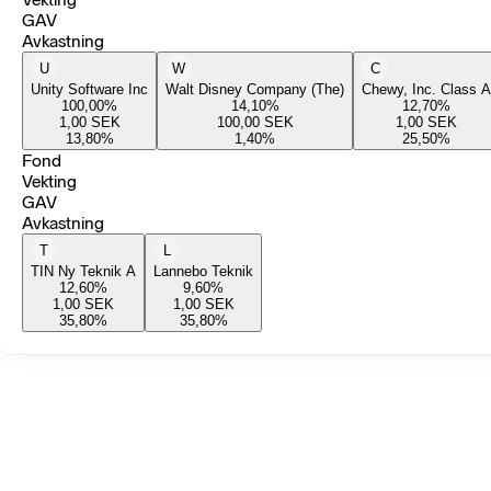
GAV
Avkastning
U
W
C
Unity Software Inc
Walt Disney Company (The)
Chewy, Inc. Class A
100,00
%
14,10
%
12,70
%
1,00
SEK
100,00
SEK
1,00
SEK
13,80
%
1,40
%
25,50
%
Fond
Vekting
GAV
Avkastning
T
L
TIN Ny Teknik A
Lannebo Teknik
12,60
%
9,60
%
1,00
SEK
1,00
SEK
35,80
%
35,80
%