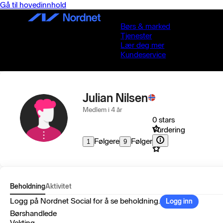
Gå til hovedinnhold
Børs & marked
Tjenester
Lær deg mer
Kundeservice
Julian Nilsen
Medlem i 4 år
0 stars
Vurdering
Følgere
Følger
1
9
Beholdning
Aktivitet
Logg på Nordnet Social for å se beholdning.
Logg inn
Børshandlede
Vekting