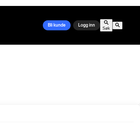
Bli kunde
Logg inn
Søk