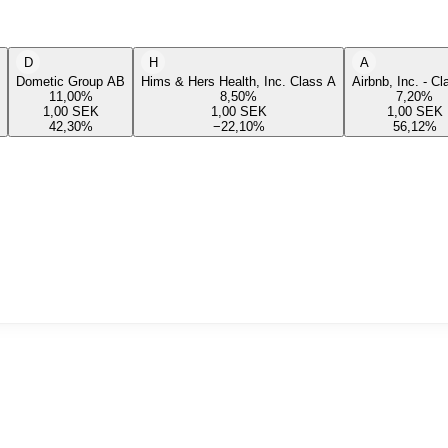
D
H
A
Dometic Group AB
Hims & Hers Health, Inc. Class A
Airbnb, Inc. - C
11,00
%
8,50
%
7,20
%
1,00
SEK
1,00
SEK
1,00
SEK
42,30
%
−22,10
%
56,12
%