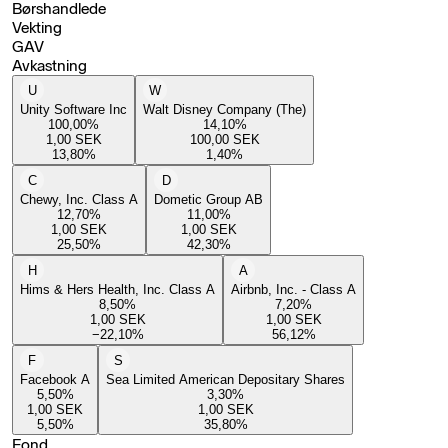
Børshandlede
Vekting
GAV
Avkastning
U
W
Unity Software Inc
Walt Disney Company (The)
100,00
%
14,10
%
1,00
SEK
100,00
SEK
13,80
%
1,40
%
C
D
Chewy, Inc. Class A
Dometic Group AB
12,70
%
11,00
%
1,00
SEK
1,00
SEK
25,50
%
42,30
%
H
A
Hims & Hers Health, Inc. Class A
Airbnb, Inc. - Class A
8,50
%
7,20
%
1,00
SEK
1,00
SEK
−22,10
%
56,12
%
F
S
Facebook A
Sea Limited American Depositary Shares
5,50
%
3,30
%
1,00
SEK
1,00
SEK
5,50
%
35,80
%
Fond