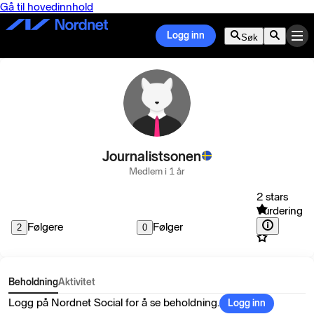
Gå til hovedinnhold
Logg inn
Søk
Journalistsonen
Medlem i 1 år
2 stars
Vurdering
Følgere
Følger
2
0
Beholdning
Aktivitet
Logg på Nordnet Social for å se beholdning.
Logg inn