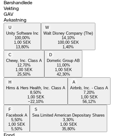
Børshandlede
Vekting
GAV
Avkastning
U
W
Unity Software Inc
Walt Disney Company (The)
100,00
%
14,10
%
1,00
SEK
100,00
SEK
13,80
%
1,40
%
C
D
Chewy, Inc. Class A
Dometic Group AB
12,70
%
11,00
%
1,00
SEK
1,00
SEK
25,50
%
42,30
%
H
A
Hims & Hers Health, Inc. Class A
Airbnb, Inc. - Class A
8,50
%
7,20
%
1,00
SEK
1,00
SEK
−22,10
%
56,12
%
F
S
Facebook A
Sea Limited American Depositary Shares
5,50
%
3,30
%
1,00
SEK
1,00
SEK
5,50
%
35,80
%
Fond