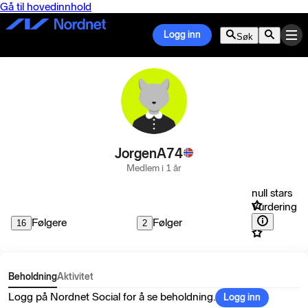
Gå til hovedinnhold
Logg inn
Søk
JorgenA74
Medlem i 1 år
null stars
Vurdering
Følgere
Følger
16
2
Beholdning
Aktivitet
Logg på Nordnet Social for å se beholdning.
Logg inn