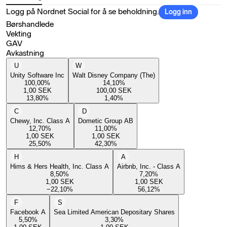
Logg på Nordnet Social for å se beholdning.
Logg inn
Børshandlede
Vekting
GAV
Avkastning
U
W
Unity Software Inc
Walt Disney Company (The)
100,00
%
14,10
%
1,00
SEK
100,00
SEK
13,80
%
1,40
%
C
D
Chewy, Inc. Class A
Dometic Group AB
12,70
%
11,00
%
1,00
SEK
1,00
SEK
25,50
%
42,30
%
H
A
Hims & Hers Health, Inc. Class A
Airbnb, Inc. - Class A
8,50
%
7,20
%
1,00
SEK
1,00
SEK
−22,10
%
56,12
%
F
S
Facebook A
Sea Limited American Depositary Shares
5,50
%
3,30
%