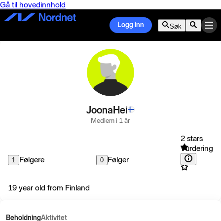
Gå til hovedinnhold
Logg inn
Søk
JoonaHei
Medlem i 1 år
2 stars
Vurdering
Følgere
Følger
1
0
19 year old from Finland
Beholdning
Aktivitet