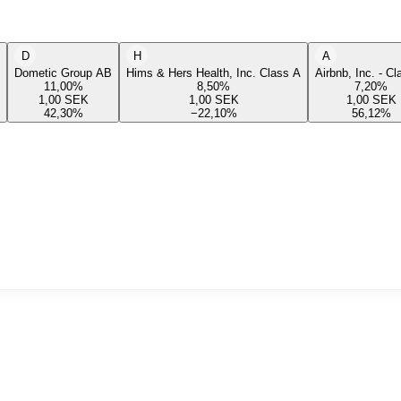
D
H
A
Dometic Group AB
Hims & Hers Health, Inc. Class A
Airbnb, Inc. - C
11,00
%
8,50
%
7,20
%
1,00
SEK
1,00
SEK
1,00
SEK
42,30
%
−22,10
%
56,12
%