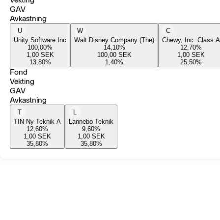
GAV
Avkastning
U
W
C
Unity Software Inc
Walt Disney Company (The)
Chewy, Inc. Class A
100,00
%
14,10
%
12,70
%
1,00
SEK
100,00
SEK
1,00
SEK
13,80
%
1,40
%
25,50
%
Fond
Vekting
GAV
Avkastning
T
L
TIN Ny Teknik A
Lannebo Teknik
12,60
%
9,60
%
1,00
SEK
1,00
SEK
35,80
%
35,80
%