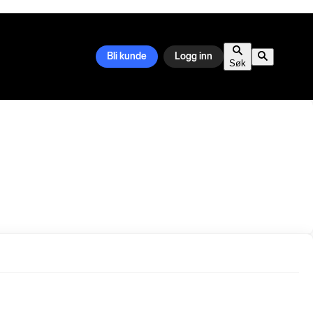
Bli kunde
Logg inn
Søk