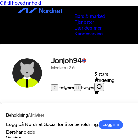
Gå til hovedinnhold
Børs & marked
Tjenester
Lær deg mer
Kundeservice
Jonjoh94
Medlem i 2 år
3 stars
Vurdering
Følgere
Følger
2
8
Beholdning
Aktivitet
Logg på Nordnet Social for å se beholdning.
Logg inn
Børshandlede
Vekting