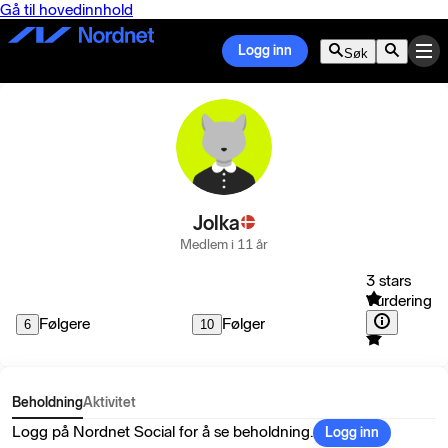
Gå til hovedinnhold
Logg inn
Søk
Jolka
Medlem i 11 år
3 stars
Vurdering
Følgere
Følger
6
10
Beholdning
Aktivitet
Logg på Nordnet Social for å se beholdning.
Logg inn