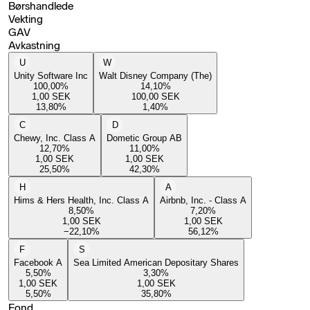
Børshandlede
Vekting
GAV
Avkastning
U
W
Unity Software Inc
Walt Disney Company (The)
100,00
%
14,10
%
1,00
SEK
100,00
SEK
13,80
%
1,40
%
C
D
Chewy, Inc. Class A
Dometic Group AB
12,70
%
11,00
%
1,00
SEK
1,00
SEK
25,50
%
42,30
%
H
A
Hims & Hers Health, Inc. Class A
Airbnb, Inc. - Class A
8,50
%
7,20
%
1,00
SEK
1,00
SEK
−22,10
%
56,12
%
F
S
Facebook A
Sea Limited American Depositary Shares
5,50
%
3,30
%
1,00
SEK
1,00
SEK
5,50
%
35,80
%
Fond