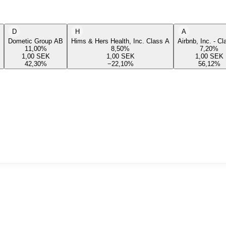
D
H
A
Dometic Group AB
Hims & Hers Health, Inc. Class A
Airbnb, Inc. - C
11,00
%
8,50
%
7,20
%
1,00
SEK
1,00
SEK
1,00
SEK
42,30
%
−22,10
%
56,12
%