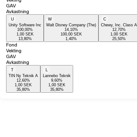
GAV
Avkastning
U
W
C
Unity Software Inc
Walt Disney Company (The)
Chewy, Inc. Class A
100,00
%
14,10
%
12,70
%
1,00
SEK
100,00
SEK
1,00
SEK
13,80
%
1,40
%
25,50
%
Fond
Vekting
GAV
Avkastning
T
L
TIN Ny Teknik A
Lannebo Teknik
12,60
%
9,60
%
1,00
SEK
1,00
SEK
35,80
%
35,80
%