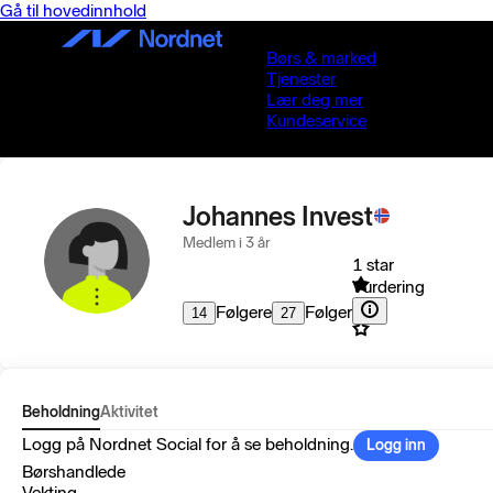
Gå til hovedinnhold
Børs & marked
Tjenester
Lær deg mer
Kundeservice
Johannes Invest
Medlem i 3 år
1 star
Vurdering
Følgere
Følger
14
27
Beholdning
Aktivitet
Logg på Nordnet Social for å se beholdning.
Logg inn
Børshandlede
Vekting