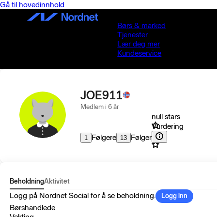
Gå til hovedinnhold
Børs & marked
Tjenester
Lær deg mer
Kundeservice
JOE911
Medlem i 6 år
null stars
Vurdering
Følgere
Følger
1
13
Beholdning
Aktivitet
Logg på Nordnet Social for å se beholdning.
Logg inn
Børshandlede
Vekting