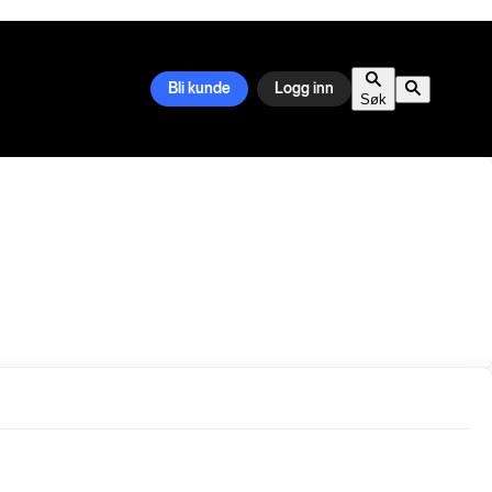
Bli kunde
Logg inn
Søk