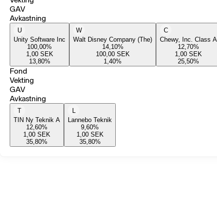
GAV
Avkastning
U
W
C
Unity Software Inc
Walt Disney Company (The)
Chewy, Inc. Class A
100,00
%
14,10
%
12,70
%
1,00
SEK
100,00
SEK
1,00
SEK
13,80
%
1,40
%
25,50
%
Fond
Vekting
GAV
Avkastning
T
L
TIN Ny Teknik A
Lannebo Teknik
12,60
%
9,60
%
1,00
SEK
1,00
SEK
35,80
%
35,80
%