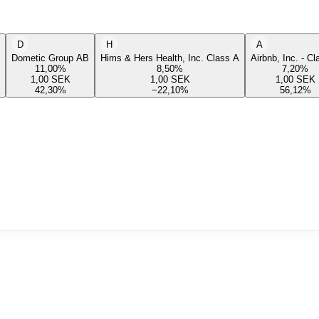
D
H
A
Dometic Group AB
Hims & Hers Health, Inc. Class A
Airbnb, Inc. - C
11,00
%
8,50
%
7,20
%
1,00
SEK
1,00
SEK
1,00
SEK
42,30
%
−22,10
%
56,12
%