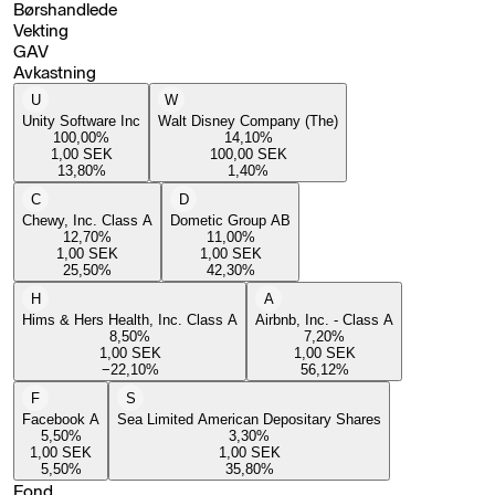
Børshandlede
Vekting
GAV
Avkastning
U
W
Unity Software Inc
Walt Disney Company (The)
100,00
%
14,10
%
1,00
SEK
100,00
SEK
13,80
%
1,40
%
C
D
Chewy, Inc. Class A
Dometic Group AB
12,70
%
11,00
%
1,00
SEK
1,00
SEK
25,50
%
42,30
%
H
A
Hims & Hers Health, Inc. Class A
Airbnb, Inc. - Class A
8,50
%
7,20
%
1,00
SEK
1,00
SEK
−22,10
%
56,12
%
F
S
Facebook A
Sea Limited American Depositary Shares
5,50
%
3,30
%
1,00
SEK
1,00
SEK
5,50
%
35,80
%
Fond