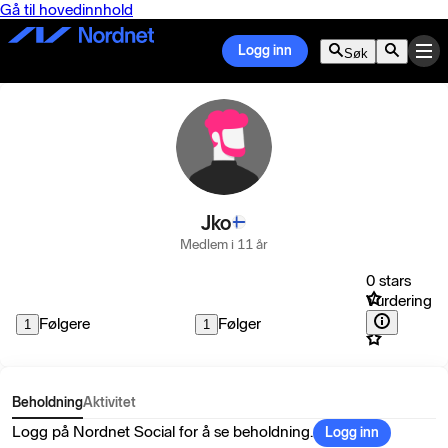
Gå til hovedinnhold
Logg inn
Søk
Jko
Medlem i 11 år
0 stars
Vurdering
Følgere
Følger
1
1
Beholdning
Aktivitet
Logg på Nordnet Social for å se beholdning.
Logg inn