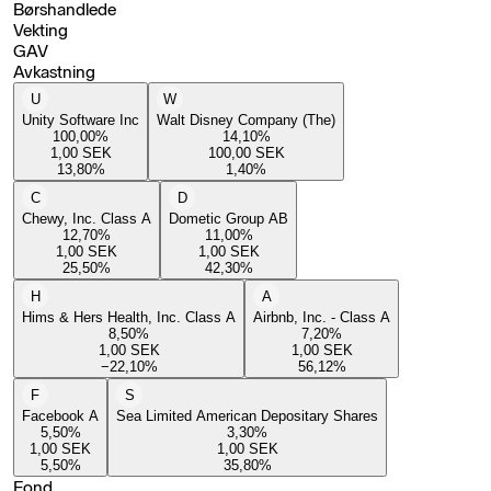
Børshandlede
Vekting
GAV
Avkastning
U
W
Unity Software Inc
Walt Disney Company (The)
100,00
%
14,10
%
1,00
SEK
100,00
SEK
13,80
%
1,40
%
C
D
Chewy, Inc. Class A
Dometic Group AB
12,70
%
11,00
%
1,00
SEK
1,00
SEK
25,50
%
42,30
%
H
A
Hims & Hers Health, Inc. Class A
Airbnb, Inc. - Class A
8,50
%
7,20
%
1,00
SEK
1,00
SEK
−22,10
%
56,12
%
F
S
Facebook A
Sea Limited American Depositary Shares
5,50
%
3,30
%
1,00
SEK
1,00
SEK
5,50
%
35,80
%
Fond