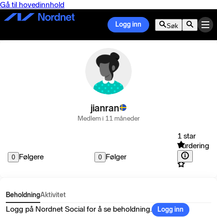
Gå til hovedinnhold
Logg inn
Søk
jianran
Medlem i 11 måneder
1 star
Vurdering
Følgere
Følger
0
0
Beholdning
Aktivitet
Logg på Nordnet Social for å se beholdning.
Logg inn