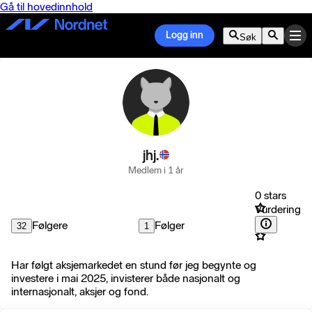
Gå til hovedinnhold
Logg inn
Søk
jhj.
Medlem i 1 år
0 stars
Vurdering
Følgere
Følger
32
1
Har følgt aksjemarkedet en stund før jeg begynte og
investere i mai 2025, invisterer både nasjonalt og
internasjonalt, aksjer og fond.