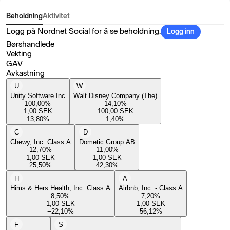
Beholdning
Aktivitet
Logg på Nordnet Social for å se beholdning.
Logg inn
Børshandlede
Vekting
GAV
Avkastning
U
W
Unity Software Inc
Walt Disney Company (The)
100,00
%
14,10
%
1,00
SEK
100,00
SEK
13,80
%
1,40
%
C
D
Chewy, Inc. Class A
Dometic Group AB
12,70
%
11,00
%
1,00
SEK
1,00
SEK
25,50
%
42,30
%
H
A
Hims & Hers Health, Inc. Class A
Airbnb, Inc. - Class A
8,50
%
7,20
%
1,00
SEK
1,00
SEK
−22,10
%
56,12
%
F
S