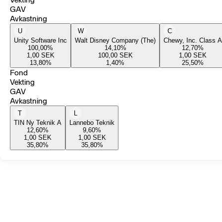
GAV
Avkastning
U
W
C
Unity Software Inc
Walt Disney Company (The)
Chewy, Inc. Class A
100,00
%
14,10
%
12,70
%
1,00
SEK
100,00
SEK
1,00
SEK
13,80
%
1,40
%
25,50
%
Fond
Vekting
GAV
Avkastning
T
L
TIN Ny Teknik A
Lannebo Teknik
12,60
%
9,60
%
1,00
SEK
1,00
SEK
35,80
%
35,80
%