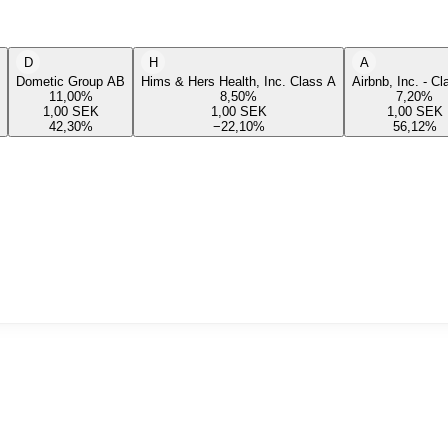
D
H
A
Dometic Group AB
Hims & Hers Health, Inc. Class A
Airbnb, Inc. - C
11,00
%
8,50
%
7,20
%
1,00
SEK
1,00
SEK
1,00
SEK
42,30
%
−22,10
%
56,12
%