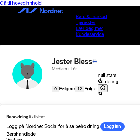
Gå til hovedinnhold
Børs & marked
Tjenester
Lær deg mer
Kundeservice
Jester Bless
Medlem i 1 år
null stars
Vurdering
Følgere
Følger
0
12
Beholdning
Aktivitet
Logg på Nordnet Social for å se beholdning.
Logg inn
Børshandlede
Vekting