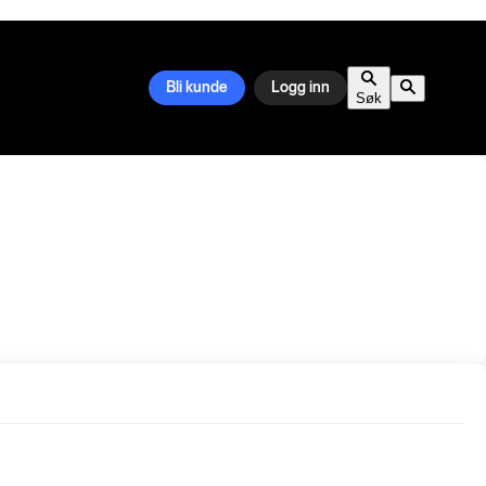
Bli kunde
Logg inn
Søk