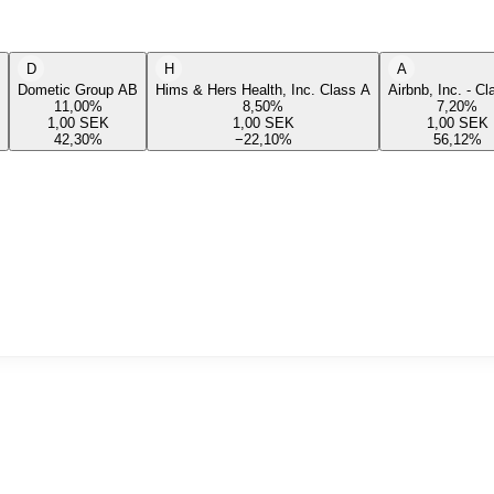
D
H
A
Dometic Group AB
Hims & Hers Health, Inc. Class A
Airbnb, Inc. - C
11,00
%
8,50
%
7,20
%
1,00
SEK
1,00
SEK
1,00
SEK
42,30
%
−22,10
%
56,12
%