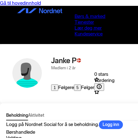
Gå til hovedinnhold
Børs & marked
Tjenester
Lær deg mer
Kundeservice
Janke P
Medlem i 2 år
0 stars
Vurdering
Følgere
Følger
1
5
Beholdning
Aktivitet
Logg på Nordnet Social for å se beholdning.
Logg inn
Børshandlede
Vekting