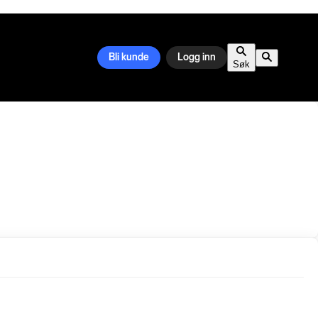
Bli kunde
Logg inn
Søk