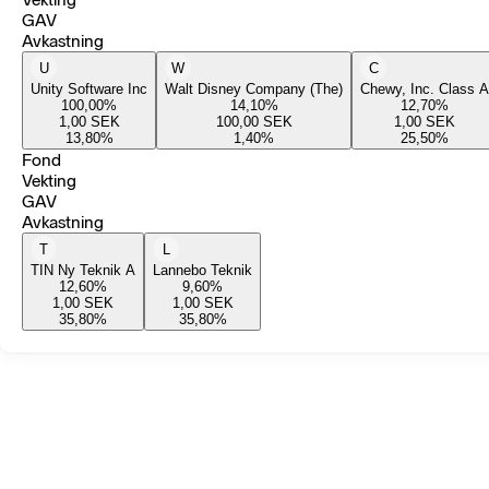
GAV
Avkastning
U
W
C
Unity Software Inc
Walt Disney Company (The)
Chewy, Inc. Class A
100,00
%
14,10
%
12,70
%
1,00
SEK
100,00
SEK
1,00
SEK
13,80
%
1,40
%
25,50
%
Fond
Vekting
GAV
Avkastning
T
L
TIN Ny Teknik A
Lannebo Teknik
12,60
%
9,60
%
1,00
SEK
1,00
SEK
35,80
%
35,80
%