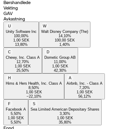
Børshandlede
Vekting
GAV
Avkastning
U
W
Unity Software Inc
Walt Disney Company (The)
100,00
%
14,10
%
1,00
SEK
100,00
SEK
13,80
%
1,40
%
C
D
Chewy, Inc. Class A
Dometic Group AB
12,70
%
11,00
%
1,00
SEK
1,00
SEK
25,50
%
42,30
%
H
A
Hims & Hers Health, Inc. Class A
Airbnb, Inc. - Class A
8,50
%
7,20
%
1,00
SEK
1,00
SEK
−22,10
%
56,12
%
F
S
Facebook A
Sea Limited American Depositary Shares
5,50
%
3,30
%
1,00
SEK
1,00
SEK
5,50
%
35,80
%
Fond