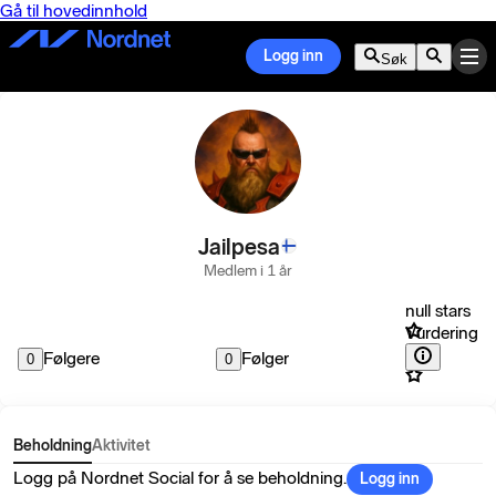
Gå til hovedinnhold
Logg inn
Søk
Jailpesa
Medlem i 1 år
null stars
Vurdering
Følgere
Følger
0
0
Beholdning
Aktivitet
Logg på Nordnet Social for å se beholdning.
Logg inn