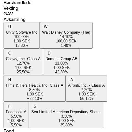
Børshandlede
Vekting
GAV
Avkastning
U
W
Unity Software Inc
Walt Disney Company (The)
100,00
%
14,10
%
1,00
SEK
100,00
SEK
13,80
%
1,40
%
C
D
Chewy, Inc. Class A
Dometic Group AB
12,70
%
11,00
%
1,00
SEK
1,00
SEK
25,50
%
42,30
%
H
A
Hims & Hers Health, Inc. Class A
Airbnb, Inc. - Class A
8,50
%
7,20
%
1,00
SEK
1,00
SEK
−22,10
%
56,12
%
F
S
Facebook A
Sea Limited American Depositary Shares
5,50
%
3,30
%
1,00
SEK
1,00
SEK
5,50
%
35,80
%
Fond