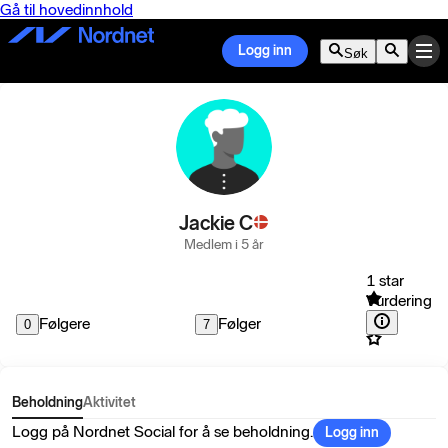
Gå til hovedinnhold
Logg inn
Søk
Jackie C
Medlem i 5 år
1 star
Vurdering
Følgere
Følger
0
7
Beholdning
Aktivitet
Logg på Nordnet Social for å se beholdning.
Logg inn