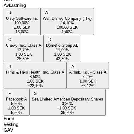
Avkastning
U
W
Unity Software Inc
Walt Disney Company (The)
100,00
%
14,10
%
1,00
SEK
100,00
SEK
13,80
%
1,40
%
C
D
Chewy, Inc. Class A
Dometic Group AB
12,70
%
11,00
%
1,00
SEK
1,00
SEK
25,50
%
42,30
%
H
A
Hims & Hers Health, Inc. Class A
Airbnb, Inc. - Class A
8,50
%
7,20
%
1,00
SEK
1,00
SEK
−22,10
%
56,12
%
F
S
Facebook A
Sea Limited American Depositary Shares
5,50
%
3,30
%
1,00
SEK
1,00
SEK
5,50
%
35,80
%
Fond
Vekting
GAV