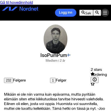
Gå til hovedinnhold
Logg inn
Søk
IsoPumPum
Medlem i 2 år
2 stars
Vurdering
Følgere
Følger
232
1
Mikään ei ole niin varma kuin epävarma, mutta pyritään
elämään siten ettei kiikkutuolissa tarvitse hirveesti valehdella.
Eilinen oli eilen, josta voi oppia. Huomista voi suunnitella,
muttei ole luvattu kellekkään. Tämä hetki on tässä ja nyt. -Joo