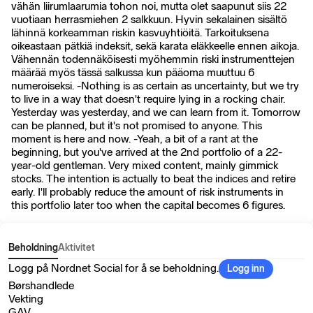
vähän liirumlaarumia tohon noi, mutta olet saapunut siis 22
vuotiaan herrasmiehen 2 salkkuun. Hyvin sekalainen sisältö
lähinnä korkeamman riskin kasvuyhtiöitä. Tarkoituksena
oikeastaan pätkiä indeksit, sekä karata eläkkeelle ennen aikoja.
Vähennän todennäköisesti myöhemmin riski instrumenttejen
määrää myös tässä salkussa kun pääoma muuttuu 6
numeroiseksi. -Nothing is as certain as uncertainty, but we try
to live in a way that doesn't require lying in a rocking chair.
Yesterday was yesterday, and we can learn from it. Tomorrow
can be planned, but it's not promised to anyone. This
moment is here and now. -Yeah, a bit of a rant at the
beginning, but you've arrived at the 2nd portfolio of a 22-
year-old gentleman. Very mixed content, mainly gimmick
stocks. The intention is actually to beat the indices and retire
early. I'll probably reduce the amount of risk instruments in
this portfolio later too when the capital becomes 6 figures.
Beholdning
Aktivitet
Logg på Nordnet Social for å se beholdning.
Logg inn
Børshandlede
Vekting
GAV