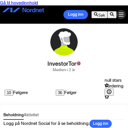
Gå til hovedinnhold
Logg inn
Søk
InvestorTor
Medlem i 2 år
null stars
Vurdering
Følgere
Følger
10
36
Beholdning
Aktivitet
Logg på Nordnet Social for å se beholdning.
Logg inn