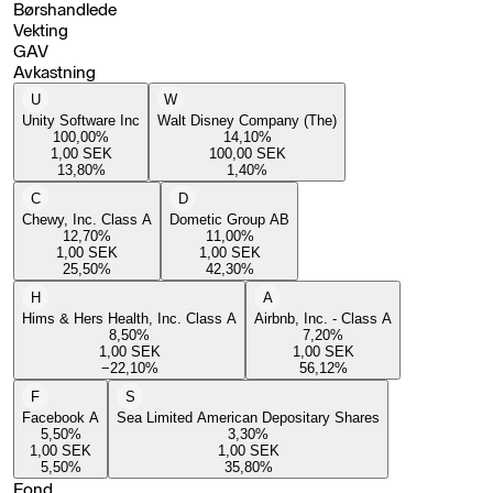
Børshandlede
Vekting
GAV
Avkastning
U
W
Unity Software Inc
Walt Disney Company (The)
100,00
%
14,10
%
1,00
SEK
100,00
SEK
13,80
%
1,40
%
C
D
Chewy, Inc. Class A
Dometic Group AB
12,70
%
11,00
%
1,00
SEK
1,00
SEK
25,50
%
42,30
%
H
A
Hims & Hers Health, Inc. Class A
Airbnb, Inc. - Class A
8,50
%
7,20
%
1,00
SEK
1,00
SEK
−22,10
%
56,12
%
F
S
Facebook A
Sea Limited American Depositary Shares
5,50
%
3,30
%
1,00
SEK
1,00
SEK
5,50
%
35,80
%
Fond