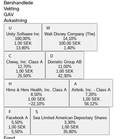
Børshandlede
Vekting
GAV
Avkastning
U
W
Unity Software Inc
Walt Disney Company (The)
100,00
%
14,10
%
1,00
SEK
100,00
SEK
13,80
%
1,40
%
C
D
Chewy, Inc. Class A
Dometic Group AB
12,70
%
11,00
%
1,00
SEK
1,00
SEK
25,50
%
42,30
%
H
A
Hims & Hers Health, Inc. Class A
Airbnb, Inc. - Class A
8,50
%
7,20
%
1,00
SEK
1,00
SEK
−22,10
%
56,12
%
F
S
Facebook A
Sea Limited American Depositary Shares
5,50
%
3,30
%
1,00
SEK
1,00
SEK
5,50
%
35,80
%
Fond