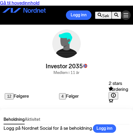
Gå til hovedinnhold
Logg inn
Søk
Investor 2035
Medlem i 11 år
2 stars
Vurdering
Følgere
Følger
12
4
Beholdning
Aktivitet
Logg på Nordnet Social for å se beholdning.
Logg inn