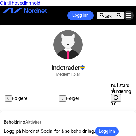
Gå til hovedinnhold
Logg inn
Søk
Indotrader
Medlem i 3 år
null stars
Vurdering
Følgere
Følger
0
7
Beholdning
Aktivitet
Logg på Nordnet Social for å se beholdning.
Logg inn