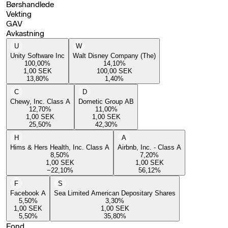
Børshandlede
Vekting
GAV
Avkastning
U
W
Unity Software Inc
Walt Disney Company (The)
100,00
%
14,10
%
1,00
SEK
100,00
SEK
13,80
%
1,40
%
C
D
Chewy, Inc. Class A
Dometic Group AB
12,70
%
11,00
%
1,00
SEK
1,00
SEK
25,50
%
42,30
%
H
A
Hims & Hers Health, Inc. Class A
Airbnb, Inc. - Class A
8,50
%
7,20
%
1,00
SEK
1,00
SEK
−22,10
%
56,12
%
F
S
Facebook A
Sea Limited American Depositary Shares
5,50
%
3,30
%
1,00
SEK
1,00
SEK
5,50
%
35,80
%
Fond