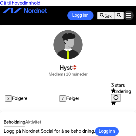
Gå til hovedinnhold
Logg inn
Søk
Hyst
Medlem i 10 måneder
3 stars
Vurdering
Følgere
Følger
2
7
Beholdning
Aktivitet
Logg på Nordnet Social for å se beholdning.
Logg inn