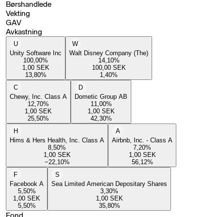
Børshandlede
Vekting
GAV
Avkastning
U
W
Unity Software Inc
Walt Disney Company (The)
100,00
%
14,10
%
1,00
SEK
100,00
SEK
13,80
%
1,40
%
C
D
Chewy, Inc. Class A
Dometic Group AB
12,70
%
11,00
%
1,00
SEK
1,00
SEK
25,50
%
42,30
%
H
A
Hims & Hers Health, Inc. Class A
Airbnb, Inc. - Class A
8,50
%
7,20
%
1,00
SEK
1,00
SEK
−22,10
%
56,12
%
F
S
Facebook A
Sea Limited American Depositary Shares
5,50
%
3,30
%
1,00
SEK
1,00
SEK
5,50
%
35,80
%
Fond