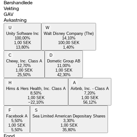
Børshandlede
Vekting
GAV
Avkastning
U
W
Unity Software Inc
Walt Disney Company (The)
100,00
%
14,10
%
1,00
SEK
100,00
SEK
13,80
%
1,40
%
C
D
Chewy, Inc. Class A
Dometic Group AB
12,70
%
11,00
%
1,00
SEK
1,00
SEK
25,50
%
42,30
%
H
A
Hims & Hers Health, Inc. Class A
Airbnb, Inc. - Class A
8,50
%
7,20
%
1,00
SEK
1,00
SEK
−22,10
%
56,12
%
F
S
Facebook A
Sea Limited American Depositary Shares
5,50
%
3,30
%
1,00
SEK
1,00
SEK
5,50
%
35,80
%
Fond