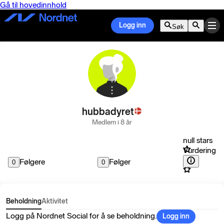
Gå til hovedinnhold
Logg inn
Søk
hubbadyret
Medlem i 8 år
null stars
Vurdering
Følgere
Følger
0
0
Beholdning
Aktivitet
Logg på Nordnet Social for å se beholdning.
Logg inn