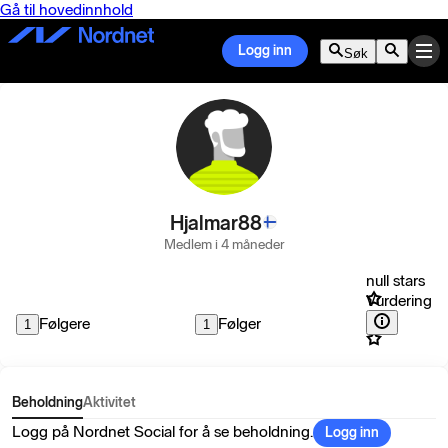
Gå til hovedinnhold
Logg inn
Søk
Hjalmar88
Medlem i 4 måneder
null stars
Vurdering
Følgere
Følger
1
1
Beholdning
Aktivitet
Logg på Nordnet Social for å se beholdning.
Logg inn