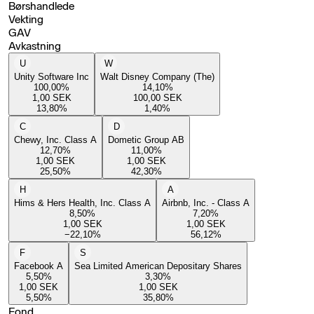
Børshandlede
Vekting
GAV
Avkastning
U
W
Unity Software Inc
Walt Disney Company (The)
100,00
%
14,10
%
1,00
SEK
100,00
SEK
13,80
%
1,40
%
C
D
Chewy, Inc. Class A
Dometic Group AB
12,70
%
11,00
%
1,00
SEK
1,00
SEK
25,50
%
42,30
%
H
A
Hims & Hers Health, Inc. Class A
Airbnb, Inc. - Class A
8,50
%
7,20
%
1,00
SEK
1,00
SEK
−22,10
%
56,12
%
F
S
Facebook A
Sea Limited American Depositary Shares
5,50
%
3,30
%
1,00
SEK
1,00
SEK
5,50
%
35,80
%
Fond