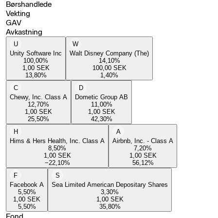
Børshandlede
Vekting
GAV
Avkastning
U
W
Unity Software Inc
Walt Disney Company (The)
100,00
%
14,10
%
1,00
SEK
100,00
SEK
13,80
%
1,40
%
C
D
Chewy, Inc. Class A
Dometic Group AB
12,70
%
11,00
%
1,00
SEK
1,00
SEK
25,50
%
42,30
%
H
A
Hims & Hers Health, Inc. Class A
Airbnb, Inc. - Class A
8,50
%
7,20
%
1,00
SEK
1,00
SEK
−22,10
%
56,12
%
F
S
Facebook A
Sea Limited American Depositary Shares
5,50
%
3,30
%
1,00
SEK
1,00
SEK
5,50
%
35,80
%
Fond