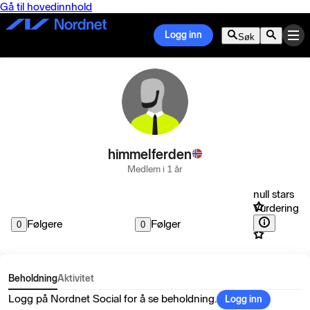
Gå til hovedinnhold
Logg inn
Søk
himmelferden
Medlem i 1 år
null stars
Vurdering
Følgere
Følger
0
0
Beholdning
Aktivitet
Logg på Nordnet Social for å se beholdning.
Logg inn