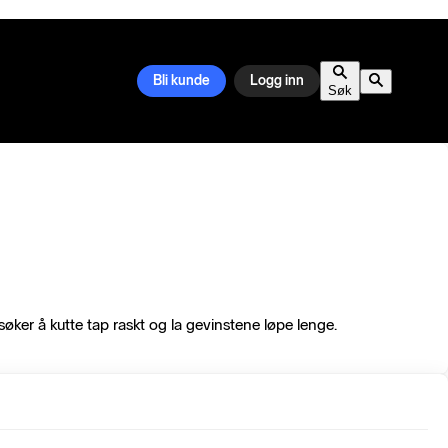
Bli kunde
Logg inn
Søk
søker å kutte tap raskt og la gevinstene løpe lenge.