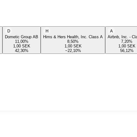
D
H
A
Dometic Group AB
Hims & Hers Health, Inc. Class A
Airbnb, Inc. - C
11,00
%
8,50
%
7,20
%
1,00
SEK
1,00
SEK
1,00
SEK
42,30
%
−22,10
%
56,12
%