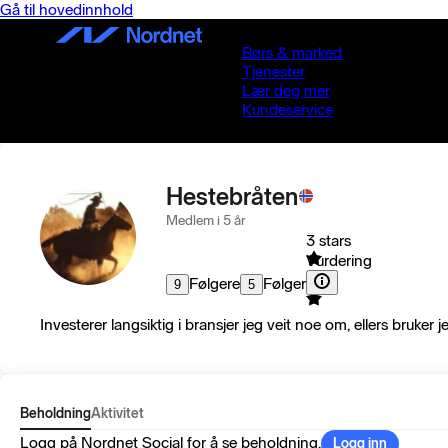
Gå til hovedinnhold
Børs & marked
Tjenester
Lær deg mer
Kundeservice
Hestebråten
Medlem i 5 år
3 stars
Vurdering
Følgere
Følger
9
5
Investerer langsiktig i bransjer jeg veit noe om, ellers bruke
Beholdning
Aktivitet
Logg på Nordnet Social for å se beholdning.
Logg inn