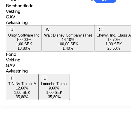
Børshandlede
Vekting
GAV
Avkastning
U
W
C
Unity Software Inc
Walt Disney Company (The)
Chewy, Inc. Class A
100,00
%
14,10
%
12,70
%
1,00
SEK
100,00
SEK
1,00
SEK
13,80
%
1,40
%
25,50
%
Fond
Vekting
GAV
Avkastning
T
L
TIN Ny Teknik A
Lannebo Teknik
12,60
%
9,60
%
1,00
SEK
1,00
SEK
35,80
%
35,80
%