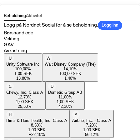
Beholdning
Aktivitet
Logg på Nordnet Social for å se beholdning.
Logg inn
Børshandlede
Vekting
GAV
Avkastning
U
W
Unity Software Inc
Walt Disney Company (The)
100,00
%
14,10
%
1,00
SEK
100,00
SEK
13,80
%
1,40
%
C
D
Chewy, Inc. Class A
Dometic Group AB
12,70
%
11,00
%
1,00
SEK
1,00
SEK
25,50
%
42,30
%
H
A
Hims & Hers Health, Inc. Class A
Airbnb, Inc. - Class A
8,50
%
7,20
%
1,00
SEK
1,00
SEK
−22,10
%
56,12
%