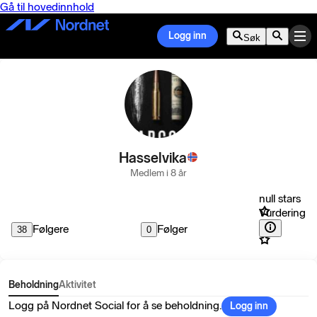
Gå til hovedinnhold
Logg inn
Søk
Hasselvika
Medlem i 8 år
null stars
Vurdering
Følgere
Følger
38
0
Beholdning
Aktivitet
Logg på Nordnet Social for å se beholdning.
Logg inn