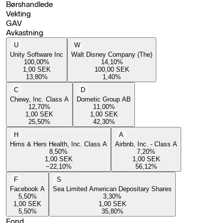
Børshandlede
Vekting
GAV
Avkastning
U
W
Unity Software Inc
Walt Disney Company (The)
100,00
%
14,10
%
1,00
SEK
100,00
SEK
13,80
%
1,40
%
C
D
Chewy, Inc. Class A
Dometic Group AB
12,70
%
11,00
%
1,00
SEK
1,00
SEK
25,50
%
42,30
%
H
A
Hims & Hers Health, Inc. Class A
Airbnb, Inc. - Class A
8,50
%
7,20
%
1,00
SEK
1,00
SEK
−22,10
%
56,12
%
F
S
Facebook A
Sea Limited American Depositary Shares
5,50
%
3,30
%
1,00
SEK
1,00
SEK
5,50
%
35,80
%
Fond