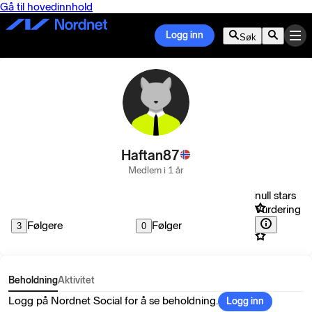
Gå til hovedinnhold
Logg inn
Søk
Haftan87
Medlem i 1 år
null stars
Vurdering
Følgere
Følger
3
0
Beholdning
Aktivitet
Logg på Nordnet Social for å se beholdning.
Logg inn