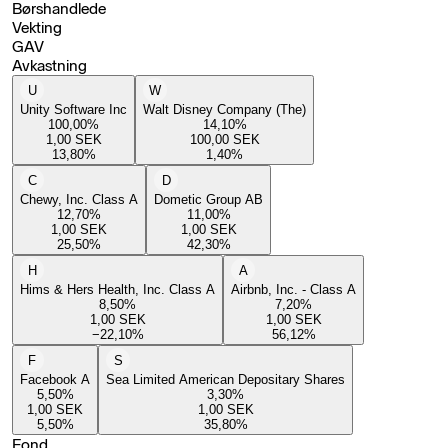
Børshandlede
Vekting
GAV
Avkastning
U
W
Unity Software Inc
Walt Disney Company (The)
100,00
%
14,10
%
1,00
SEK
100,00
SEK
13,80
%
1,40
%
C
D
Chewy, Inc. Class A
Dometic Group AB
12,70
%
11,00
%
1,00
SEK
1,00
SEK
25,50
%
42,30
%
H
A
Hims & Hers Health, Inc. Class A
Airbnb, Inc. - Class A
8,50
%
7,20
%
1,00
SEK
1,00
SEK
−22,10
%
56,12
%
F
S
Facebook A
Sea Limited American Depositary Shares
5,50
%
3,30
%
1,00
SEK
1,00
SEK
5,50
%
35,80
%
Fond