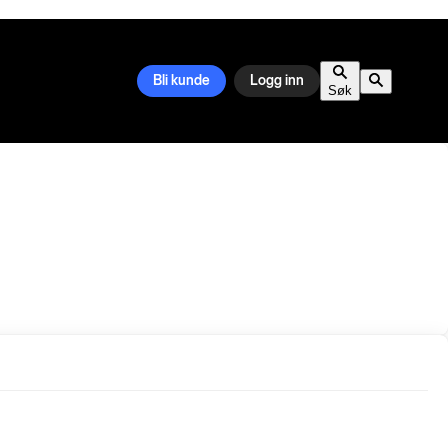
Bli kunde
Logg inn
Søk