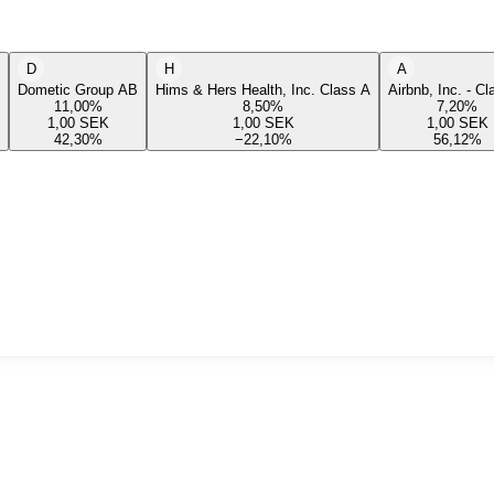
D
H
A
Dometic Group AB
Hims & Hers Health, Inc. Class A
Airbnb, Inc. - C
11,00
%
8,50
%
7,20
%
1,00
SEK
1,00
SEK
1,00
SEK
42,30
%
−22,10
%
56,12
%