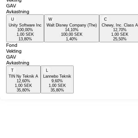
GAV
Avkastning
U
W
C
Unity Software Inc
Walt Disney Company (The)
Chewy, Inc. Class A
100,00
%
14,10
%
12,70
%
1,00
SEK
100,00
SEK
1,00
SEK
13,80
%
1,40
%
25,50
%
Fond
Vekting
GAV
Avkastning
T
L
TIN Ny Teknik A
Lannebo Teknik
12,60
%
9,60
%
1,00
SEK
1,00
SEK
35,80
%
35,80
%