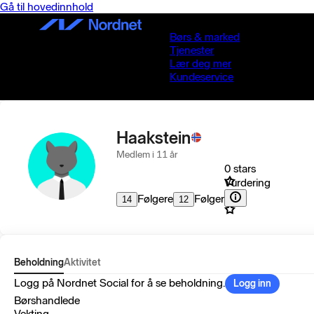
Gå til hovedinnhold
Børs & marked
Tjenester
Lær deg mer
Kundeservice
Haakstein
Medlem i 11 år
0 stars
Vurdering
Følgere
Følger
14
12
Beholdning
Aktivitet
Logg på Nordnet Social for å se beholdning.
Logg inn
Børshandlede
Vekting